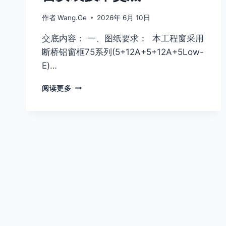
作者
Wang.Ge
2026年 6月 10日
交底内容： 一、图纸要求： 本工程窗采用
断桥铝窗框75系列(5+12A+5+12A+5Low-
E)…
窗
阅读更多
安
装
技
术
交
底