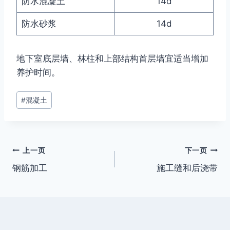
防水混凝土
14d
防水砂浆
14d
地下室底层墙、林柱和上部结构首层墙宜适当增加
养护时间。
文
#
混凝土
章
标
签：
文
上一页
下一页
钢筋加工
施工缝和后浇带
章
导
航