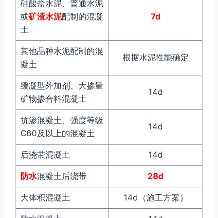
硅酸盐水泥、普通水泥
或
矿渣水泥
配制的混凝
7d
土
其他品种水泥配制的混
根据水泥性能确定
凝土
缓凝型外加剂、大掺量
14d
矿物掺合料混凝土
抗渗混凝土、强度等级
14d
C60及以上的混凝土
后浇带混凝土
14d
防水
混凝土后浇带
28d
大体积混凝土
14d（施工方案）