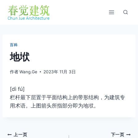
跳
到
内
容
百科
地垘
作者
Wang.Ge
2023年 11月 3日
[dì fú]
栏杆最下层置于平面结构上的带形结构，为建筑专
用术语。上图箭头所指部分即为地垘。
文
上一页
下一页