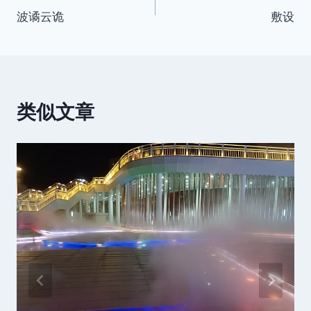
波谲云诡
敷设
章
导
航
类似文章