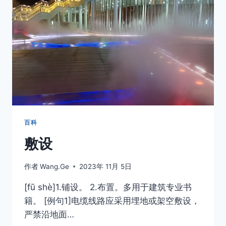
要
求
百科
敷设
作者
Wang.Ge
2023年 11月 5日
[fū shè]1.铺设。 2.布置。多用于建筑专业书
籍。 [例句1]电缆线路应采用埋地或架空敷设，
严禁沿地面…