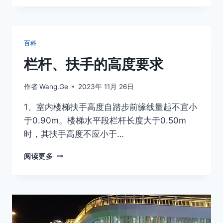
百科
栏杆、扶手的高度要求
作者
Wang.Ge
2023年 11月 26日
1、室内楼梯扶手高度自踏步前缘线量起不宜小
于0.90m。楼梯水平段栏杆长度大于0.50m
时，其扶手高度不应小于…
栏
阅读更多
杆、
扶
手
的
高
度