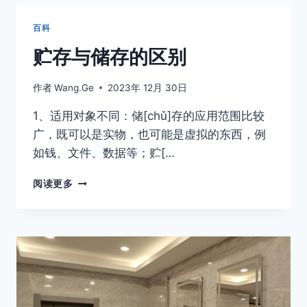
凝
土
百科
贮存与储存的区别
作者
Wang.Ge
2023年 12月 30日
1、适用对象不同：储[chǔ]存的应用范围比较
广，既可以是实物，也可能是虚拟的东西，例
如钱、文件、数据等；贮[…
贮
阅读更多
存
与
储
存
的
区
别