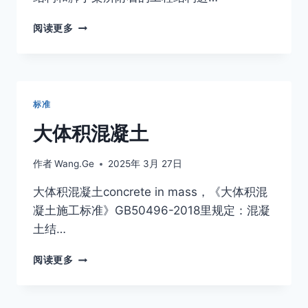
模
阅读更多
板
工
程
设
计、
标准
安
装
大体积混凝土
及
拆
作者
Wang.Ge
2025年 3月 27日
除
大体积混凝土concrete in mass，《大体积混
凝土施工标准》GB50496-2018里规定：混凝
土结…
大
阅读更多
体
积
混