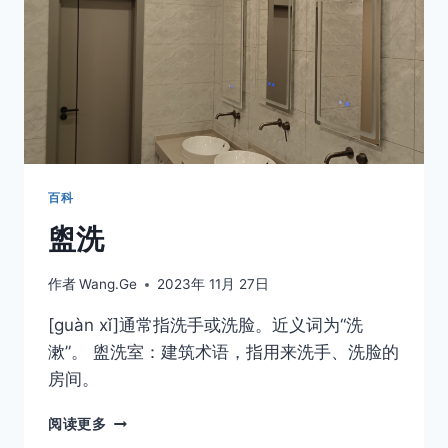
百科
盥洗
作者
Wang.Ge
2023年 11月 27日
[guàn xǐ]通常指洗手或洗脸。近义词为“洗
漱”。 盥洗室：建筑术语，指用来洗手、洗脸的
房间。
盥
阅读更多
洗